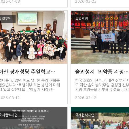
2026-04-03
2026-03-23
특별후원
특별후원
아산 장재성당 주일학교…
솔뫼성지 '의약품 지정…
별다를 것 없던 어느 날, 한 통의 전화를
한국 최초의 신부, 김대건 신부가 
받았습니다."특별기부 하는 방법에 대해
고 자란 솔뫼성지(주임 홍성민 신
서 알고 싶은데요..."이렇게 시작된…
지정 후원금을 기부해 주셨습니다
민…
2026-03-12
2026-03-12
국제협력사업
국제협력사업