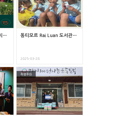
카리타스 파키스탄 카라치…
동티모르 Rai Luan 도서관…
2025-03-28
특별후원