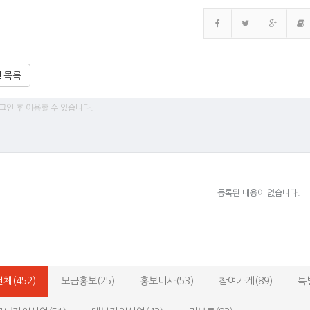
목록
등록된 내용이 없습니다.
전체(452)
모금홍보(25)
홍보미사(53)
참여가게(89)
특