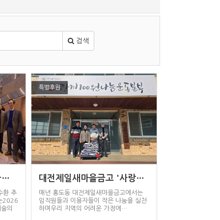
검색
특별후원
금…
대전제일새마을금고 '사랑의…
수환 추
매년 홍도동 대전제일새마을금고에서는
2026
임직원들과 이용자들이 작은 나눔을 실천
예술의
하며우리 지역의 어려운 가정에…