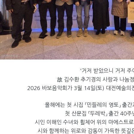
'거저 받았으니 거저 주
故 김수환 추기경의 사랑과 나눔
2026 바보음악회가 3월 14일(토) 대전예술
올해에는 첫 시집 「민들레의 영토」 출간
첫 산문집 「두레박」 출간 40
시인 이해인 수녀와 휠체어 위의 마에스트로
시와 함께하는 위로와 감동이 가득한 뜻깊