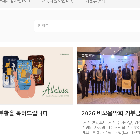
국내지원사업(51)
대북지원사업(43)
미분류(83)
특별후원
부활을 축하드립니다!
2026 바보음악회 기부
'거저 받았으니 거저 주어라'故 김
기경의 사랑과 나눔정신을 기억하는
바보음악회가 3월 14일(토) 대전
전당…