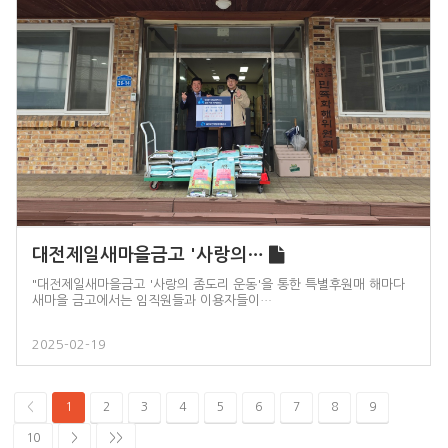
대전제일새마을금고 '사랑의…
"대전제일새마을금고 '사랑의 좀도리 운동'을 통한 특별후원매 해마다
새마을 금고에서는 임직원들과 이용자들이…
2025-02-19
<
1
2
3
4
5
6
7
8
9
10
>
>>