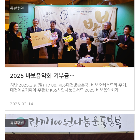
특별후원
2025 바보음악회 기부금…
지난 2025.3.9.(일) 17:00, KBS대전방송총국, 바보오케스트라 주최,
대전예술기획이 주관한 KBS사랑나눔콘서트 2025 바보음악회가…
2025-03-14
특별후원