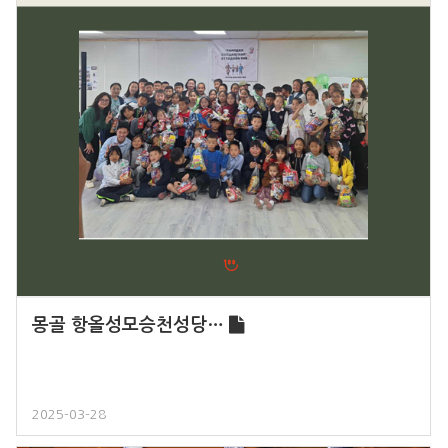
몽골 항올성모승천성당…
2025-03-28