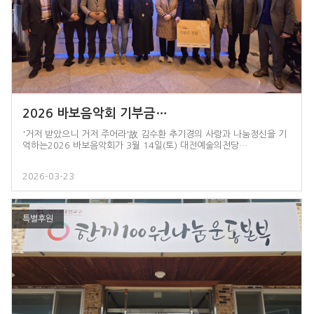
2026 바보음악회 기부금…
'거저 받았으니 거저 주어라'故 김수환 추기경의 사랑과 나눔정신을 기
억하는2026 바보음악회가 3월 14일(토) 대전예술의전당…
2026-03-23
특별후원