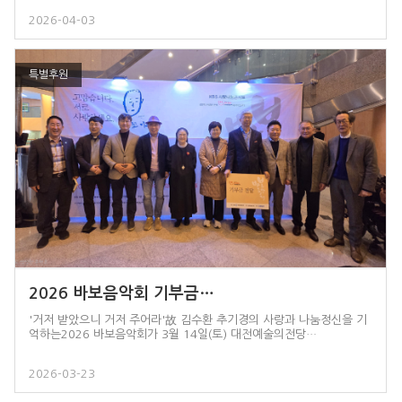
2026-04-03
특별후원
2026 바보음악회 기부금…
'거저 받았으니 거저 주어라'故 김수환 추기경의 사랑과 나눔정신을 기
억하는2026 바보음악회가 3월 14일(토) 대전예술의전당…
2026-03-23