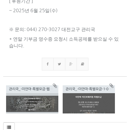
[
후원기간 ]
~ 2025
년
6
월
25
일
(
수
)
※
문의
: 044) 270-3027
대전교구 관리국
*
연말 기부금 영수증 요청시 소득공제를 받으실 수 있
습니다
.
관리국_-미얀마-특별모금-웹배너-001_(1).jpg(209.33KB)
관리국_-미얀마-특별모금-1-001.jpg(263.85KB)