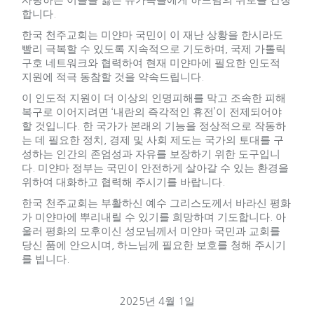
합니다
.
한국 천주교회는 미얀마 국민이 이 재난 상황을 한시라도
빨리 극복할 수 있도록 지속적으로 기도하며
,
국제 가톨릭
구호 네트워크와 협력하여 현재 미얀마에 필요한 인도적
지원에 적극 동참할 것을 약속드립니다
.
이 인도적 지원이 더 이상의 인명피해를 막고 조속한 피해
복구로 이어지려면
‘
내란의 즉각적인 휴전
’
이 전제되어야
할 것입니다
.
한 국가가 본래의 기능을 정상적으로 작동하
는 데 필요한 정치
,
경제 및 사회 제도는 국가의 토대를 구
성하는 인간의 존엄성과 자유를 보장하기 위한 도구입니
다
.
미얀마 정부는 국민이 안전하게 살아갈 수 있는 환경을
위하여 대화하고 협력해 주시기를 바랍니다
.
한국 천주교회는 부활하신 예수 그리스도께서 바라신 평화
가 미얀마에 뿌리내릴 수 있기를 희망하며 기도합니다
.
아
울러 평화의 모후이신 성모님께서 미얀마 국민과 교회를
당신 품에 안으시며
,
하느님께 필요한 보호를 청해 주시기
를 빕니다
.
2025
년
4
월
1
일