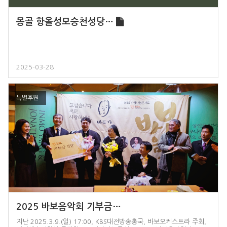
몽골 항올성모승천성당…
2025-03-28
특별후원
2025 바보음악회 기부금…
지난 2025.3.9.(일) 17:00, KBS대전방송총국, 바보오케스트라 주최,