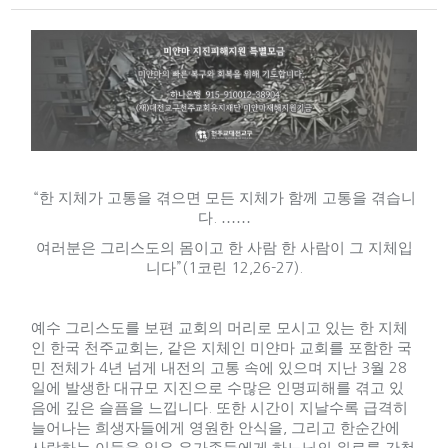
“
한 지체가 고통을 겪으면 모든 지체가 함께 고통을 겪습니
다
.
……
여러분은 그리스도의 몸이고 한 사람 한 사람이 그 지체입
니다
”(1
코린
12,26-27).
예수 그리스도를 보편 교회의 머리로 모시고 있는 한 지체
인 한국 천주교회는
,
같은 지체인 미얀마 교회를 포함한 국
민 전체가
4
년 넘게 내전의 고통 속에 있으며 지난
3
월
28
일에 발생한 대규모 지진으로 수많은 인명피해를 겪고 있
음에 깊은 슬픔을 느낍니다
.
또한 시간이 지날수록 급격히
늘어나는 희생자들에게 영원한 안식을
,
그리고 한순간에
사랑하는 이들을 잃은 유가족들에게 하느님의 위로를 간청