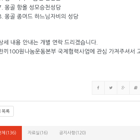
7. 몽골 항올 성모승천성당
8. 몽골 종머드 하느님자비의 성당
상세 내용 안내는 개별 연락 드리겠습니다.
한끼100원나눔운동본부 국제협력사업에 관심 가져주셔서 
목록
전체(136)
자료실(16)
공지사항(120)