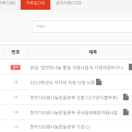
전체(136)
자료실(16)
공지사항(120)
번호
제목
본당 '밑반찬나눔 활동 지원사업 & 사랑의장바구니…
공지
16
2023학년도 석식비 지원 신청 서류
15
한끼100원나눔운동본부 신형 CI(기관식별부호)…
14
한끼100원나눔운동본부 국내공모배분지원사업…
한끼100원나눔운동본부 기관 CI
13