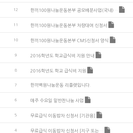
12
한끼100원나눔운동본부 공모배분사업(국내)…
11
한끼100원나눔운동본부 차량대여 신청서
10
한끼100원나눔운동본부 CMS신청서 양식
9
2016학년도 학교급식비 지원 안내
8
2016학년도 학교 급식비 지원
한끼백원나눔운동 리플렛입니다.
7
6
매주 수요일 밑반찬나눔 사업
5
무료급식 이동밥차 신청서 [기관용]
4
무료급식 이동밥차 신청서 [지구 또는…