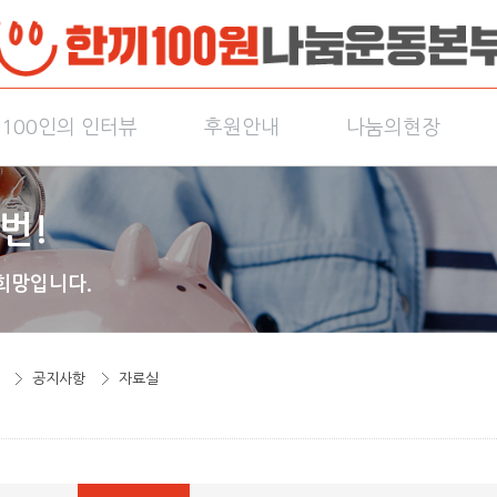
100인의 인터뷰
후원안내
나눔의현장
번!
희망입니다.
공지사항
자료실