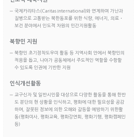
국제카리타스(Caritas International)와 연계하여 가난과
질병으로 고통받는 북한동포를 위한 식량, 에너지, 의료・
보건 분야에서 인도적 차원의 민간지원활동
북향민 지원
북향민 초기정착도우미 활동 등 지역사회 안에서 북향민의
적응을 돕고, 나아가 공동체에서 주도적인 역할을 수항할
수 있도록 인권에 기반한 지원
인식개선활동
교구신자 및 일반시민을 대상으로 다양한 활동을 통해 한반
도 분단의 현 상황을 인식하고, 평화에 대한 필요성을 공감
하며, 잘못된 정보에 의한 오해와 갈등을 예방하기 위한활
동(평화미사, 평화교육, 평화강연회, 평화기행, 평화캠페인
등)