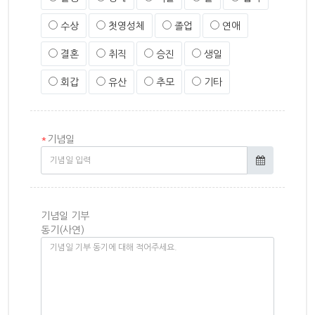
수상
첫영성체
졸업
연애
결혼
취직
승진
생일
회갑
유산
추모
기타
*
기념일
기념일 기부
동기(사연)