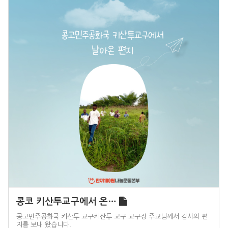
콩코 키산투교구에서 온…
콩고민주공화국 키산투 교구키산투 교구 교구장 주교님께서 감사의 편
지를 보내 왔습니다.