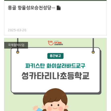
몽골 항올성모승천성당…
2025-03-28
국제협력사업