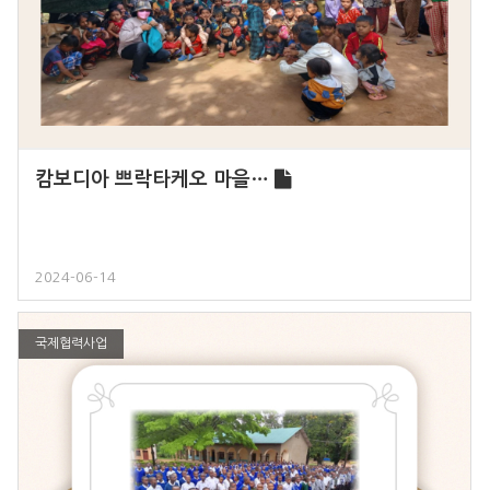
캄보디아 쁘락타케오 마을…
2024-06-14
국제협력사업