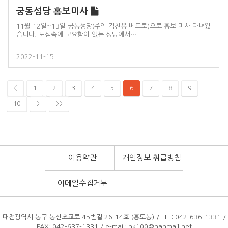
궁동성당 홍보미사
11월 12일~13일 궁동성당(주임 김찬용 베드로)으로 홍보 미사 다녀왔
습니다. 도심속에 고요함이 있는 성당에서…
2022-11-15
<
1
2
3
4
5
6
7
8
9
10
>
>>
이용약관
개인정보 취급방침
이메일수집거부
대전광역시 동구 동산초교로 45번길 26-14호 (홍도동) / TEL: 042-636-1331 /
FAX: 042-637-1331
/ e-mail: hk100@hanmail.net