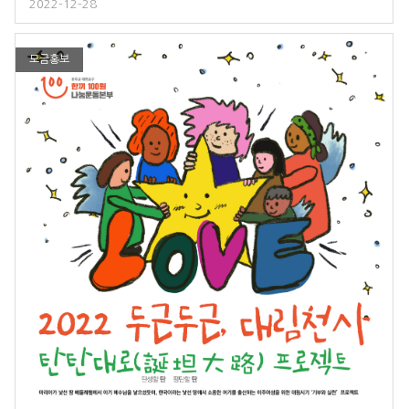
2022-12-28
의 소외된 이들과 함께 나누기 위한 나눔바자회가 있었던 둔포성당에서
의 하루!함께 보시죠!!!#나눔맛집 #간재미맛집 #묵맛집 #국수맛집 #
사회복지맛집#둔포성당 #나눔바자회#한끼100원나눔운동#본당협#천
주교대전교구https://youtu.be/dNSdM0ARWoY
모금홍보