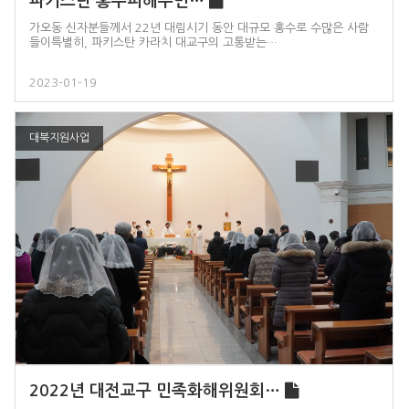
파키스탄 홍수피해주민…
가오동 신자분들께서 22년 대림시기 동안 대규모 홍수로 수많은 사람
들이특별히, 파키스탄 카라치 대교구의 고통받는…
2023-01-19
대북지원사업
2022년 대전교구 민족화해위원회…