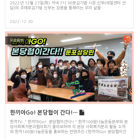
2022년 12월 27일(화) 저녁 7시 30분김기범 시몬 신부(새얼센터 전
담)의 주례로김기범 신부는 강론을 통해이는 우리 삶을…
2022-12-30
모금홍보
한끼아Go! 본당협이 간다!…
한끼TV ," 한끼아Go! 본당협이간다!! " 한끼100원나눔운동본부와 본
당사회복지분과협의회가 콜라보하여 각 본당 사회복지분과 활동 소개
와 한끼100원나눔운동을 홍보하는 컨텐츠인 <한끼아Go! 본당협이간
다!!!>햇살 좋은날, 둔포성당 사회복지분과 순례에 다녀왔습니다. 주변