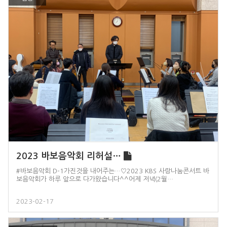
2023 바보음악회 리허설…
#바보음악회 D-1가진것을 내어주는…♡2023 KBS 사랑나눔콘서트 바
보음악회가 하루 앞으로 다가왔습니다^^어제 저녁(2월…
2023-02-17