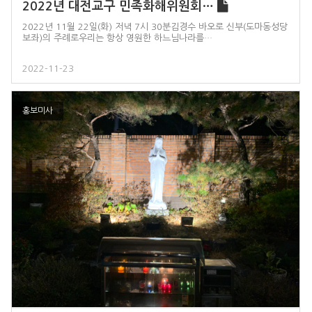
2022년 대전교구 민족화해위원회…
2022년 11월 22일(화) 저녁 7시 30분김경수 바오로 신부(도마동성당
보좌)의 주례로우리는 항상 영원한 하느님나라를…
2022-11-23
홍보미사