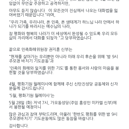
임없이 무언갈 주장하고 공격하지만,
아무도 듣지 않습니다. 이 모든것이 진심에서 나오는 대화법을 잃
어버렸기 때문입니다."라며,
"우리 가족, 우리나라, 온 민족, 온 생태계가 하느님 나라 안에서 하
나가 되기를 바라시는 예수님의 나라,
참 평화와 행복의 나라가 이 세상에서 완성될 수 있도록 우리 모두
삶의 자리에서 대화를 되찾자."고 당부하였습니다.
끝으로 민족화해위원장 권지훈 신부는
"현재를 살아가는 우리뿐만 아니라 미래 우리 후손을 위해 '밤 9시
주모경 바치기 기도운동'과
'민족의 화해와 일치를 위한 기도'를 통한 용서와 사랑의 마음을 봉
헌할 것을 당부하였습니다.
4월, 평화기원 월례미사에 함께해 주신 신탄진성당 공동체와 신자
분들께 감사드립니다.
'5월, 평화기원 월례미사'는
5월 28일 (화) 저녁 7시, 가오동성당(주임 홍성민 미카엘 신부)에
서 봉헌될 예정이니
많은 관심과 참여 부탁드리며, 아울러 '한반도 평화를 위한 밤 9시
주모경바치기' 기도운동에도 많은 동참을 바랍니다.
감사합니다.