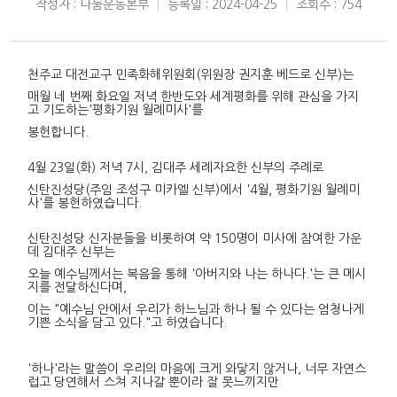
작성자 : 나눔운동본부
등록일 : 2024-04-25
조회수 : 754
천주교 대전교구 민족화해위원회(위원장 권지훈 베드로 신부)는
매월 네 번째 화요일 저녁 한반도와 세계평화를 위해 관심을 가지
고 기도하는'평화기원 월례미사'를
봉헌합니다.
4월 23일(화) 저녁 7시, 김대주 세례자요한 신부의 주례로
신탄진성당(주임 조성구 미카엘 신부)에서 '4월, 평화기원 월례미
사'를 봉헌하였습니다.
신탄진성당 신자분들을 비롯하여 약 150명이 미사에 참여한 가운
데 김대주 신부는
오늘 예수님께서는 복음을 통해 '아버지와 나는 하나다.'는 큰 메시
지를 전달하신다며,
이는 "예수님 안에서 우리가 하느님과 하나 될 수 있다는 엄청나게
기쁜 소식을 담고 있다."고 하였습니다.
'하나'라는 말씀이 우리의 마음에 크게 와닿지 않거나, 너무 자연스
럽고 당연해서 스쳐 지나갈 뿐이라 잘 못느끼지만