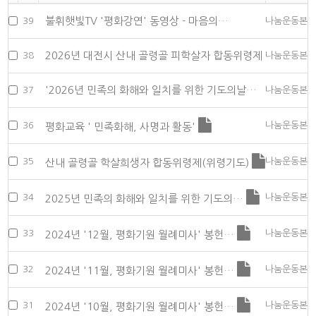
불휘햇빛TV '평화강연' 동영상 - 마음의…
39
나눔운동본
2026년 대전시 산내 골령골 피학살자 합동위령제
38
나눔운동본
'2026년 민족의 화해와 일치를 위한 기도의날…
37
나눔운동본
36
나눔운동본
평화교육 ' 민족화해, 사명과 활동'
35
나눔운동본
산내 골령골 학살희생자 합동위령제(위령기도)
34
나눔운동본
2025년 민족의 화해와 일치를 위한 기도의…
33
나눔운동본
2024년 '12월, 평화기원 월례미사' 봉헌…
32
나눔운동본
2024년 '11월, 평화기원 월례미사' 봉헌…
31
나눔운동본
2024년 '10월, 평화기원 월례미사' 봉헌…